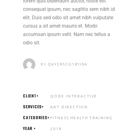
lorem quis bibendum auctor, nisite elit
consequat ipsum, nec sagittis sem nibh id
elit. Duis sed odio sit amet nibh vulputate
cursus a sit amet mauris et. Morbi
accumsan ipsum velit. Nam nec tellus a
odio sit.
BY
Q6Y2R5CG18YI0A
CLIENT
QODE INTERACTIVE
SERVICES
ART DIRECTION
CATEGORIES
FITNESS
HEALTH
TRAINING
YEAR
2018