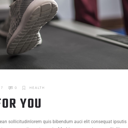
17
0
HEALTH
FOR YOU
nean sollicitudinlorem quis bibendum auci elit consequat ipsuti