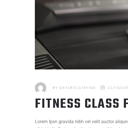
BY
Q6Y2R5CG18YI0A
22/10/20
FITNESS CLASS 
Lorem Ipsn gravida nibh vel velit auctor aliqu