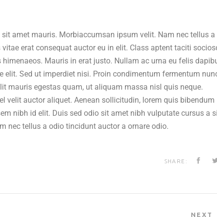
a sit amet mauris. Morbiaccumsan ipsum velit. Nam nec tellus a
vitae erat consequat auctor eu in elit. Class aptent taciti socio
os himenaeos. Mauris in erat justo. Nullam ac urna eu felis dapib
elit. Sed ut imperdiet nisi. Proin condimentum fermentum nun
elit mauris egestas quam, ut aliquam massa nisl quis neque.
l velit auctor aliquet. Aenean sollicitudin, lorem quis bibendum
sem nibh id elit. Duis sed odio sit amet nibh vulputate cursus a s
nec tellus a odio tincidunt auctor a ornare odio.
SHARE:
NEXT