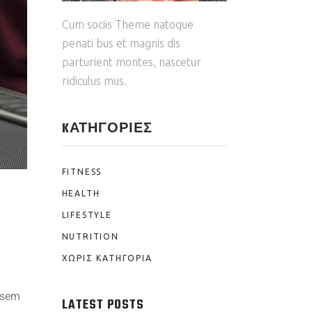
Cum sociis Theme natoque
penati bus et magnis dis
parturient montes, nascetur
ridiculus mus.
KΑΤΗΓΟΡΊΕΣ
FITNESS
HEALTH
LIFESTYLE
NUTRITION
ΧΩΡΊΣ ΚΑΤΗΓΟΡΊΑ
s sem
LATEST POSTS