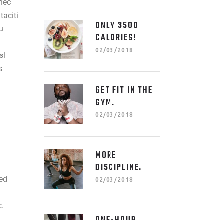
 nec
taciti
ONLY 3500
u
CALORIES!
02/03/2018
sl
s
GET FIT IN THE
GYM.
02/03/2018
MORE
DISCIPLINE.
sed
02/03/2018
c.