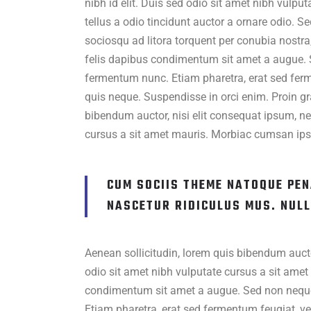
nibh id elit. Duis sed odio sit amet nibh vul
tellus a odio tincidunt auctor a ornare odio. Se
sociosqu ad litora torquent per conubia nostra
felis dapibus condimentum sit amet a augue. S
fermentum nunc. Etiam pharetra, erat sed fer
quis neque. Suspendisse in orci enim. Proin gra
bibendum auctor, nisi elit consequat ipsum, nec
cursus a sit amet mauris. Morbiac cumsan ipsu
CUM SOCIIS THEME NATOQUE PEN
NASCETUR RIDICULUS MUS. NULL
Aenean sollicitudin, lorem quis bibendum auctor
odio sit amet nibh vulputate cursus a sit amet
condimentum sit amet a augue. Sed non neque 
Etiam pharetra, erat sed fermentum feugiat, v